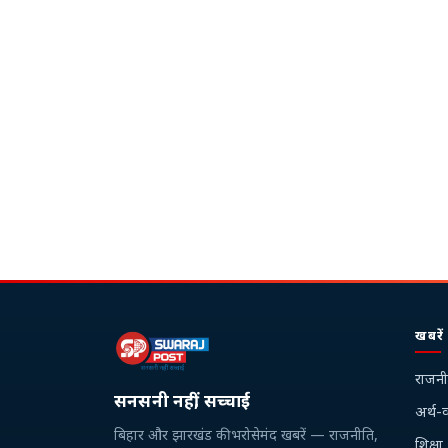
खबरें
राजनी
सनसनी नहीं, सच्चाई
अर्थ-व
बिहार और झारखंड की भरोसेमंद खबरें — राजनीति,
शिक्षा