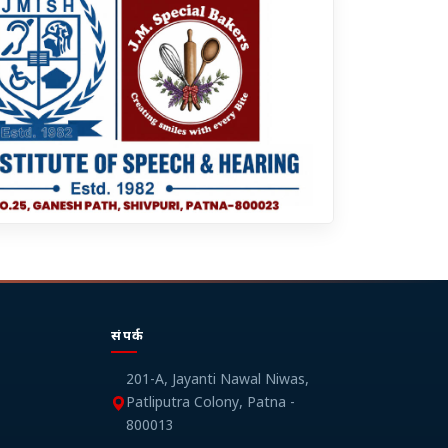
संपर्क
201-A, Jayanti Nawal Niwas,
Patliputra Colony, Patna -
800013