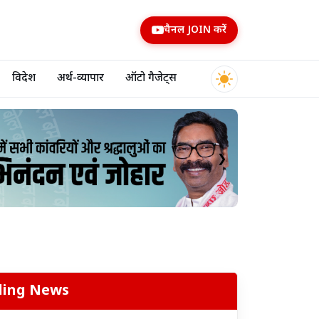
चैनल JOIN करें
विदेश
अर्थ-व्यापार
ऑटो गैजेट्स
❯
ding News