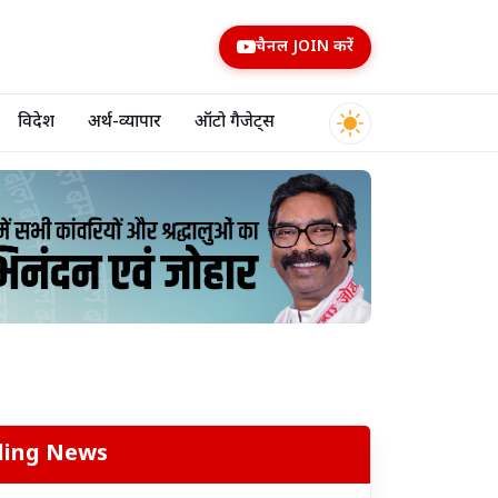
चैनल JOIN करें
विदेश
अर्थ-व्यापार
ऑटो गैजेट्स
❯
ding News