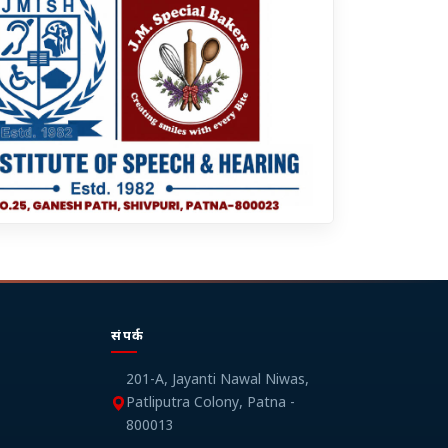
संपर्क
201-A, Jayanti Nawal Niwas,
Patliputra Colony, Patna -
800013