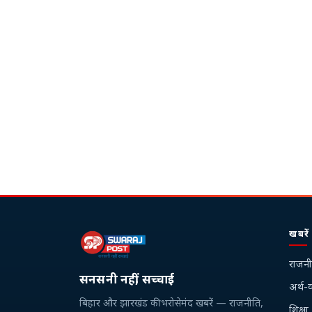
खबरें
राजनी
सनसनी नहीं, सच्चाई
अर्थ-व
बिहार और झारखंड की भरोसेमंद खबरें — राजनीति,
शिक्षा