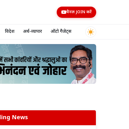
चैनल JOIN करें
विदेश
अर्थ-व्यापार
ऑटो गैजेट्स
❯
ding News