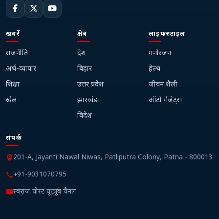
खबरें
क्षेत्र
लाइफस्टाइल
राजनीति
देश
मनोरंजन
अर्थ-व्यापार
बिहार
हेल्थ
शिक्षा
उत्तर प्रदेश
जीवन शैली
खेल
झारखंड
ऑटो गैजेट्स
विदेश
संपर्क
201-A, Jayanti Nawal Niwas, Patliputra Colony, Patna - 800013
+91-9031070795
स्वराज पोस्ट यूट्यूब चैनल