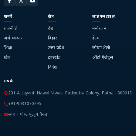
खबरें
क्षेत्र
लाइफस्टाइल
राजनीति
देश
मनोरंजन
अर्थ-व्यापार
बिहार
हेल्थ
शिक्षा
उत्तर प्रदेश
जीवन शैली
खेल
झारखंड
ऑटो गैजेट्स
विदेश
संपर्क
201-A, Jayanti Nawal Niwas, Patliputra Colony, Patna - 800013
+91-9031070795
स्वराज पोस्ट यूट्यूब चैनल