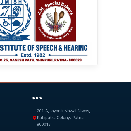
संपर्क
201-A, Jayanti Nawal Niwas,
Patliputra Colony, Patna -
800013