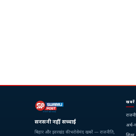
खबरें
राजनी
सनसनी नहीं, सच्चाई
अर्थ-व
बिहार और झारखंड की भरोसेमंद खबरें — राजनीति,
शिक्षा