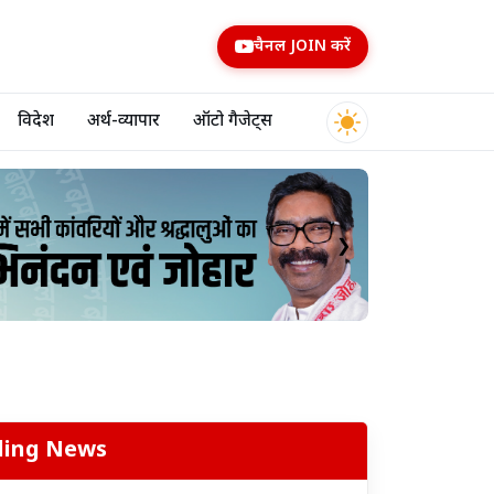
चैनल JOIN करें
विदेश
अर्थ-व्यापार
ऑटो गैजेट्स
❯
ding News