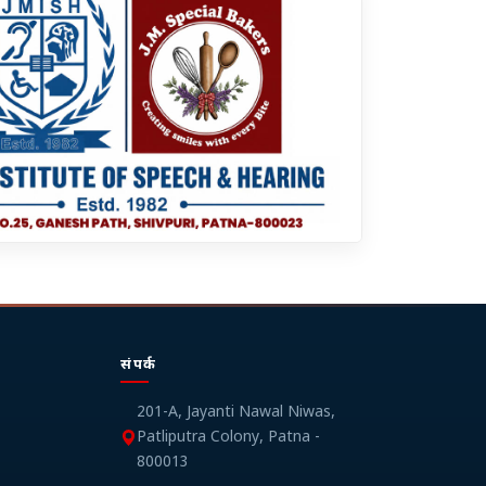
संपर्क
201-A, Jayanti Nawal Niwas,
Patliputra Colony, Patna -
800013