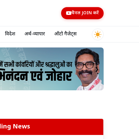
चैनल JOIN करें
विदेश
अर्थ-व्यापार
ऑटो गैजेट्स
❯
ding News