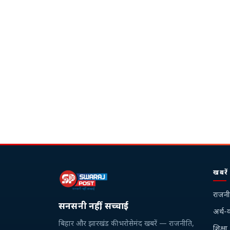
खबरें
राजनी
सनसनी नहीं, सच्चाई
अर्थ-व
बिहार और झारखंड की भरोसेमंद खबरें — राजनीति,
शिक्षा