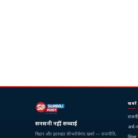
खबरें
राजनी
सनसनी नहीं, सच्चाई
अर्थ-व
बिहार और झारखंड की भरोसेमंद खबरें — राजनीति,
शिक्षा