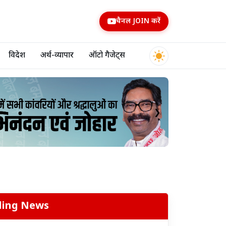
चैनल JOIN करें
विदेश
अर्थ-व्यापार
ऑटो गैजेट्स
❯
ding News