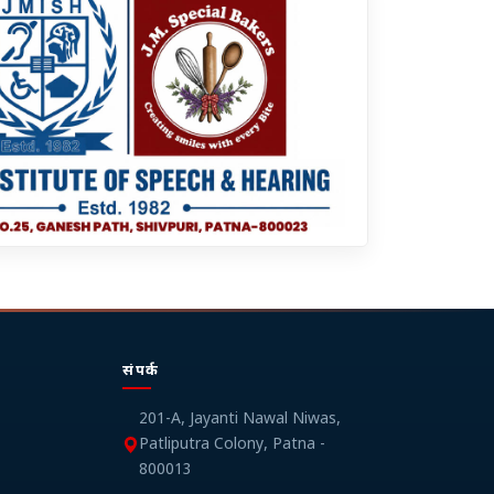
संपर्क
201-A, Jayanti Nawal Niwas,
Patliputra Colony, Patna -
800013