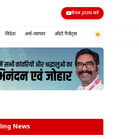
चैनल JOIN करें
विदेश
अर्थ-व्यापार
ऑटो गैजेट्स
❯
ding News