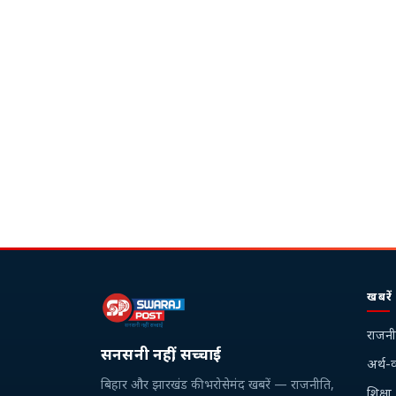
खबरें
राजनी
सनसनी नहीं, सच्चाई
अर्थ-व
बिहार और झारखंड की भरोसेमंद खबरें — राजनीति,
शिक्षा