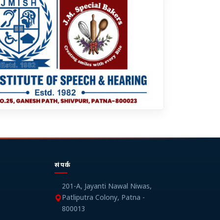
संपर्क
201-A, Jayanti Nawal Niwas,
Patliputra Colony, Patna -
800013