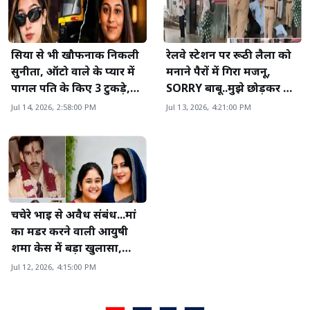
सिया से भी खौफनाक निकली
रेलवे स्टेशन पर रूठी लैला को
सुनीता, ऑटो वाले के प्यार में
मनाने पैरों में गिरा मजनू,
पागल पति के किए 3 टुकड़े,
SORRY बाबू..मुझे छोड़कर मत
11 महीने बाद खुला राज
जाओ' वायरल हुआ वीडियो
Jul 14, 2026, 2:58:00 PM
Jul 13, 2026, 4:21:00 PM
चचेरे भाई से अवैध संबंध...मां
का मर्डर करने वाली आयुषी
शर्मा केस में बड़ा खुलासा,
पिता की भी कातिल...
Jul 12, 2026, 4:15:00 PM