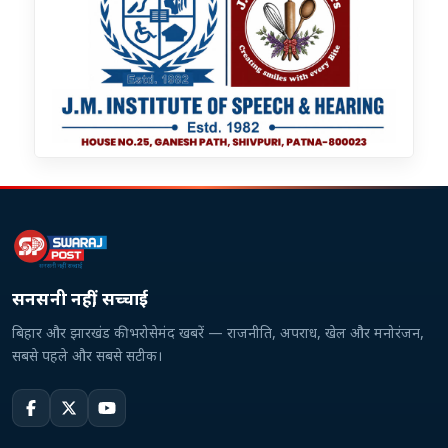
सनसनी नहीं, सच्चाई
बिहार और झारखंड की भरोसेमंद खबरें — राजनीति, अपराध, खेल और मनोरंजन,
सबसे पहले और सबसे सटीक।