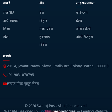
खबरें
क्षेत्र
लाइफस्टाइल
राजनीति
देश
मनोरंजन
अर्थ-व्यापार
बिहार
हेल्थ
शिक्षा
उत्तर प्रदेश
जीवन शैली
खेल
झारखंड
ऑटो गैजेट्स
विदेश
संपर्क
201-A, Jayanti Nawal Niwas, Patliputra Colony, Patna - 800013
+91-9031070795
स्वराज पोस्ट यूट्यूब चैनल
©
2026
Swaraj Post. All rights reserved.
Website Designed By
Dot
Plus
Technologies
— Leading Website