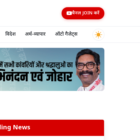
चैनल JOIN करें
विदेश
अर्थ-व्यापार
ऑटो गैजेट्स
❯
ding News