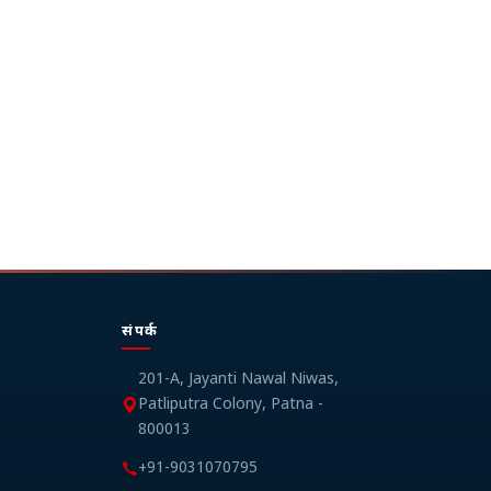
संपर्क
201-A, Jayanti Nawal Niwas,
Patliputra Colony, Patna -
800013
+91-9031070795