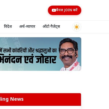
चैनल JOIN करें
विदेश
अर्थ-व्यापार
ऑटो गैजेट्स
❯
ding News